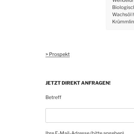
Wendelun
Biologisc
Wachsöl 
Krümmli
> Prospekt
JETZT DIREKT ANFRAGEN!
Betreff
Ihre E-Mail-Adresse (bitte angeben)