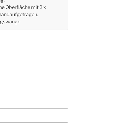
g.
he Oberfläche mit 2 x
handaufgetragen.
ngswange