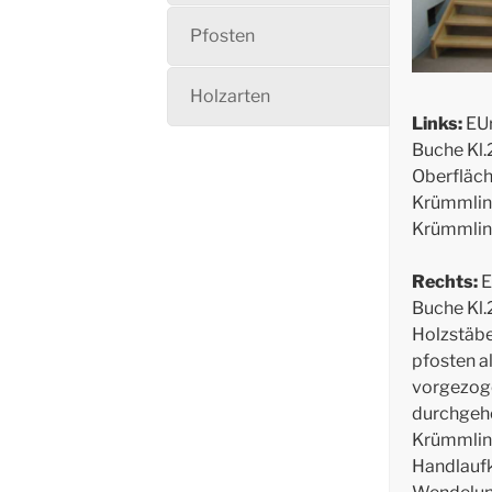
Pfosten
Holzarten
Links:
EUr
Buche Kl.
Oberfläch
Krümmlin
Krümmlin
Rechts:
E
Buche Kl.
Holzstäbe
pfosten a
vorgezog
durchgeh
Krümmling
Handlaufk