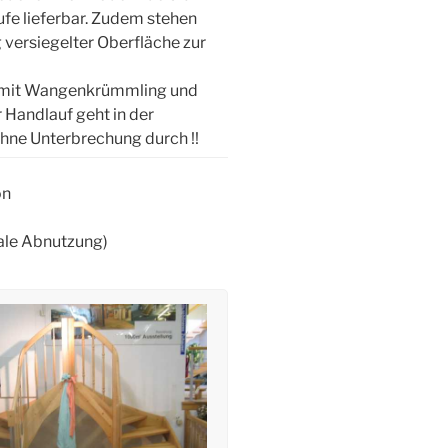
fe lieferbar. Zudem stehen
 versiegelter Oberfläche zur
 mit Wangenkrümmling und
 Handlauf geht in der
hne Unterbrechung durch !!
on
male Abnutzung)